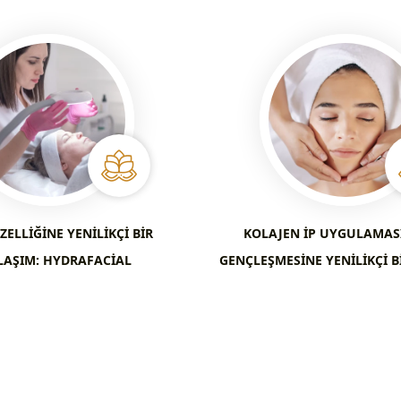
ZELLIĞINE YENILIKÇI BIR
KOLAJEN İP UYGULAMASI
LAŞIM: HYDRAFACIAL
GENÇLEŞMESINE YENILIKÇI B