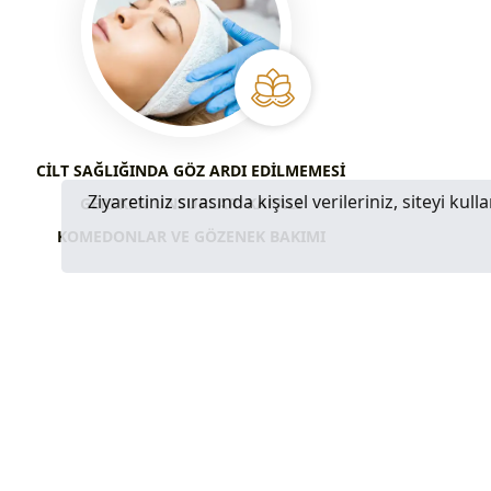
CILT SAĞLIĞINDA GÖZ ARDI EDILMEMESI
Ziyaretiniz sırasında kişisel verileriniz, siteyi ku
GEREKEN UNSURLAR: KAPALI
KOMEDONLAR VE GÖZENEK BAKIMI