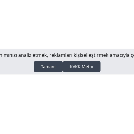
llanımınızı analiz etmek, reklamları kişiselleştirmek amacıyla ç
Tamam
KVKK Metni