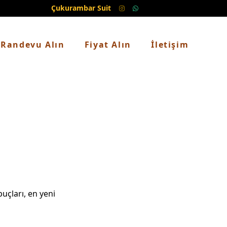
Çukurambar Suit
Randevu Alın
Fiyat Alın
İletişim
ipuçları, en yeni