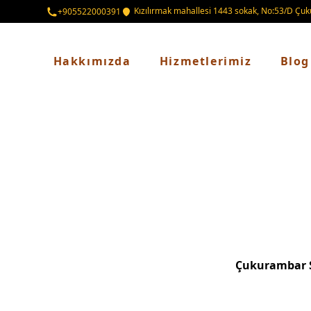
Kızılırmak mahallesi 1443 sokak, No:53/D 
+905522000391
Hakkımızda
Hizmetlerimiz
Blog
Çukurambar 